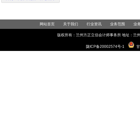
营利组织会计制度》答记者问
网站首页
关于我们
行业资讯
业务范围
业
版权所有：兰州方正立信会计师事务所 地址：兰州市城关区世
陇ICP备20002574号-1
甘