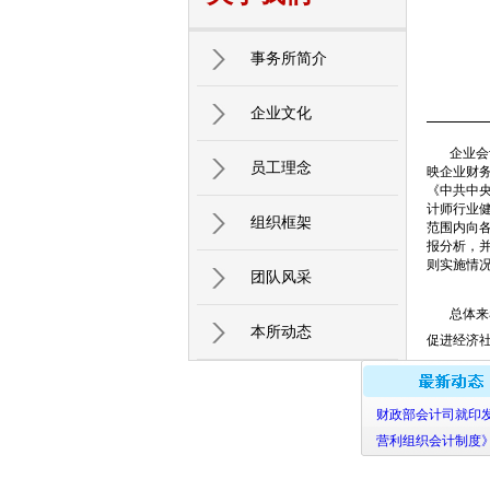
事务所简介
企业文化
企业会计
员工理念
映企业财
《中共中
计师行业健
组织框架
范围内向各
报分析，
则实施情况
团队风采
总体来看
本所动态
促进经济
问题。本
提升准则
财政部会计司就印发
营利组织会计制度》
附件：