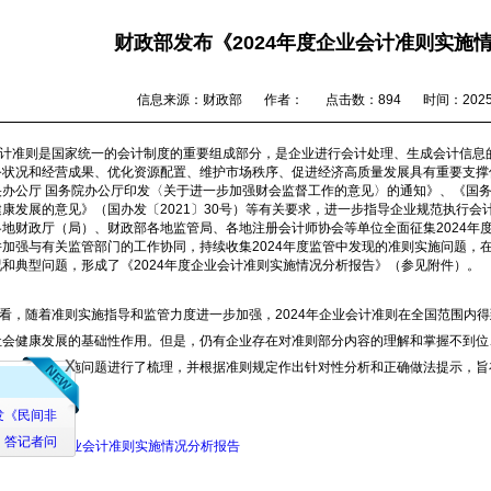
财政部发布《2024年度企业会计准则实施
信息来源：财政部
作者：
点击数：894
时间：2025-0
准则是国家统一的会计制度的重要组成部分，是企业进行会计处理、生成会计信息的
务状况和经营成果、优化资源配置、维护市场秩序、促进经济高质量发展具有重要支撑
央办公厅 国务院办公厅印发〈关于进一步加强财会监督工作的意见〉的通知》、《国
康发展的意见》（国办发〔2021〕30号）等有关要求，进一步指导企业规范执行
地财政厅（局）、财政部各地监管局、各地注册会计师协会等单位全面征集2024年度
并加强与有关监管部门的工作协同，持续收集2024年度监管中发现的准则实施问题，
和典型问题，形成了《2024年度企业会计准则实施情况分析报告》（参见附件）。
，随着准则实施指导和监管力度进一步加强，2024年企业会计准则在全国范围内得
社会健康发展的基础性作用。但是，仍有企业存在对准则部分内容的理解和掌握不到位
x
报告对典型实施问题进行了梳理，并根据准则规定作出针对性分析和正确做法提示，旨
执行效果。
《民间非
答记者问
2024年度企业会计准则实施情况分析报告