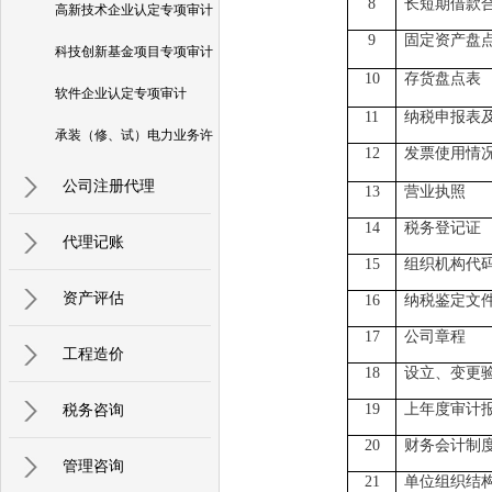
8
长短期借款
高新技术企业认定专项审计
9
固定资产盘
科技创新基金项目专项审计
10
存货盘点表
软件企业认定专项审计
11
纳税申报表
承装（修、试）电力业务许
12
发票使用情
可证专项审核
公司注册代理
13
营业执照
14
税务登记证
代理记账
15
组织机构代
资产评估
16
纳税鉴定文
17
公司章程
工程造价
18
设立、变更
税务咨询
19
上年度审计
20
财务会计制
管理咨询
21
单位组织结