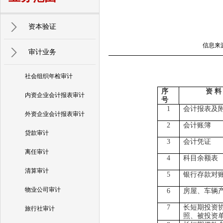
资本验证
信息来源
审计业务
社会组织年检审计
序
资 料
内资企业会计报表审计
号
1
会计报表及
外资企业会计报表审计
2
会计账簿
贷款审计
3
会计凭证
离任审计
4
科目余额表
清算审计
5
银行存款对
物业公司审计
6
房屋、车辆
7
长短期投资
旅行社审计
照、被投资