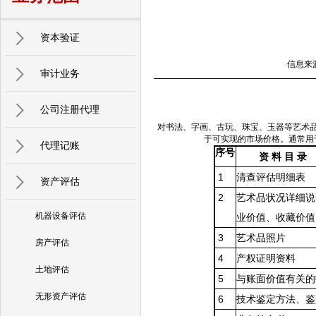
资本验证
信息来源
审计业务
公司注册代理
对书法、字画、古玩、珠宝、玉器等艺术
于可实现的市场价格。通常用
代理记账
序号
资 料 目 录
1
清查评估明细表
资产评估
2
艺术品状况详细说
机器设备评估
业价值、收藏价值
3
艺术品照片
房产评估
4
产权证明资料
土地评估
5
与账面价值有关的
无形资产评估
6
技术鉴定方法、鉴