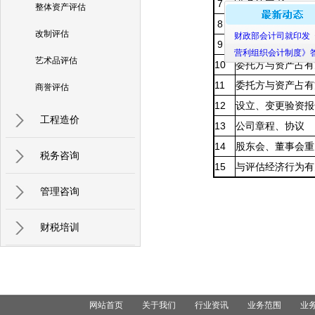
7
业务约定书
整体资产评估
8
向上级单位或股东
财政部会计司就印
改制评估
9
上级单位或股东会
营利组织会计制度
艺术品评估
10
委托方与资产占有
11
委托方与资产占有
商誉评估
12
设立、变更验资报
工程造价
13
公司章程、协议
14
股东会、董事会重
税务咨询
15
与评估经济行为有
管理咨询
财税培训
网站首页
关于我们
行业资讯
业务范围
业