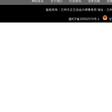
网站首页
关于我们
行业资讯
业务范围
业
版权所有：兰州方正立信会计师事务所 地址：兰州市城关区世
陇ICP备20002574号-1
甘