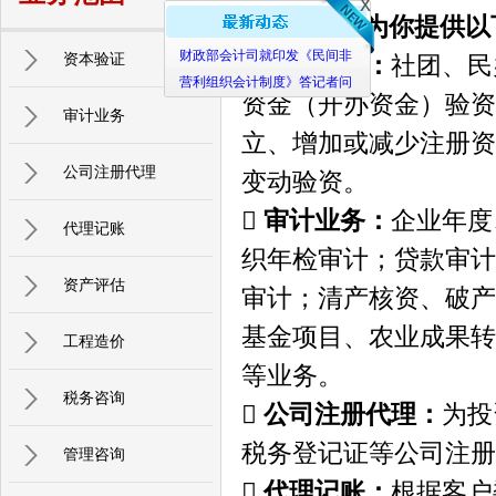
x
本所竭诚为你提供以
资本验证

资本验证：
社团、民
财政部会计司就印发《民间非
营利组织会计制度》答记者问
资金（开办资金）验资
审计业务
立、增加或减少注册资
公司注册代理
变动验资。

审计业务：
企业年度
代理记账
织年检审计；贷款审计
资产评估
审计；清产核资、破产
基金项目、农业成果转
工程造价
等业务。
税务咨询

公司注册代理：
为投
税务登记证等公司注册
管理咨询

代理记账：
根据客户